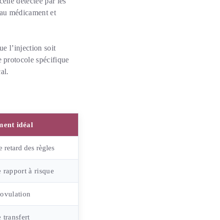
elle détectée par les
a au médicament et
e l’injection soit
e protocole spécifique
al.
ent idéal
e retard des règles
e rapport à risque
’ovulation
 transfert