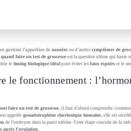
 en guettant l’apparition de
nausées
ou d’autres
symptômes de gros
r
quand faire un test de grossesse
est la question ultime qui hante n
mble le
timing biologique idéal
pour éviter les
faux espoirs
et le str
 le fonctionnement : l’hormo
nt faire un test de grossesse
, il faut d’abord comprendre commen
ent appelée
gonadotrophine chorionique humaine
, elle est sécré
on
de l’embryon dans la paroi utérine. Cette étape cruciale de la nida
rs après l’ovulation
.