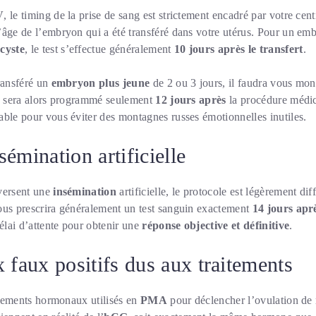
V
, le timing de la prise de sang est strictement encadré par votre centr
âge de l’embryon qui a été transféré dans votre utérus. Pour un emb
ocyste
, le test s’effectue généralement
10 jours après le transfert
.
ransféré un
embryon plus jeune
de 2 ou 3 jours, il faudra vous mon
in sera alors programmé seulement
12 jours après
la procédure médi
able pour vous éviter des montagnes russes émotionnelles inutiles.
émination artificielle
versent une
insémination
artificielle, le protocole est légèrement dif
ous prescrira généralement un test sanguin exactement
14 jours apr
délai d’attente pour obtenir une
réponse objective et définitive
.
 faux positifs dus aux traitements
aitements hormonaux utilisés en
PMA
pour déclencher l’ovulation de m