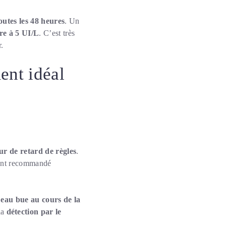
outes les 48 heures
. Un
re à 5 UI/L
. C’est très
.
ent idéal
ur de retard de règles
.
ement recommandé
’
eau bue au cours de la
la
détection par le