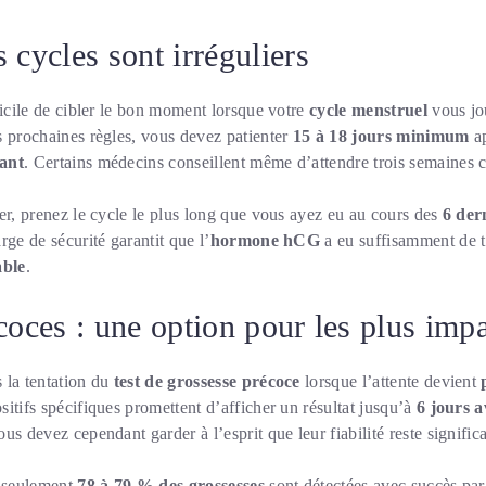
 cycles sont irréguliers
ficile de cibler le bon moment lorsque votre
cycle menstruel
vous jou
s prochaines règles, vous devez patienter
15 à 18 jours minimum
ap
dant
. Certains médecins conseillent même d’attendre trois semaines 
er, prenez le cycle le plus long que vous ayez eu au cours des
6 der
rge de sécurité garantit que l’
hormone hCG
a eu suffisamment de t
able
.
coces : une option pour les plus impa
 la tentation du
test de grossesse précoce
lorsque l’attente devient
sitifs spécifiques promettent d’afficher un résultat jusqu’à
6 jours 
us devez cependant garder à l’esprit que leur fiabilité reste signific
, seulement
78 à 79 % des grossesses
sont détectées avec succès par