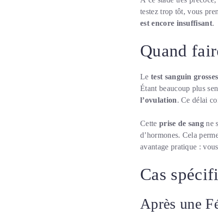
testez trop tôt, vous pr
est encore insuffisant
.
Quand fair
Le
test sanguin grosse
Étant beaucoup plus sens
l’ovulation
. Ce délai c
Cette
prise de sang
ne s
d’hormones. Cela perm
avantage pratique : vou
Cas spécif
Après une Fé