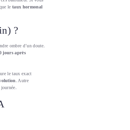
 que le
taux hormonal
in) ?
indre ombre d’un doute.
0 jours après
ure le taux exact
volution
. Autre
 journée.
A