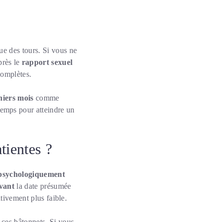
e des tours. Si vous ne
rès le
rapport sexuel
complètes.
niers mois
comme
emps pour atteindre un
tientes ?
psychologiquement
avant
la date présumée
ativement plus faible.
 ces bâtonnets. Si vous