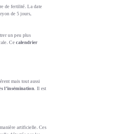
e de fertilité. La date
ryon de 5 jours,
trer un peu plus
cale. Ce
calendrier
férent mais tout aussi
ès l’insémination
. Il est
anière artificielle. Ces