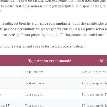
iennent en réalité de l’
hCG
, soit exactement la même hormone que c
e
faire un test de grossesse
de façon précipitée, le dispositif réagir
f
.
résultat est bien lié à un
embryon implanté
, vous devez attendre qu
tte
période d’élimination
prend généralement
10 à 14 jours
selon l
 corps réagit à son propre rythme, d’où l’importance du suivi médic
ir pour savoir quand faire le test selon votre situation :
Type de test recommandé
Mom
Test urinaire
Dès le 1er jour d
Test urinaire
18 jours après l
e
Test sanguin
10 jours après l
yon J5)
Test sanguin
10 jours après le