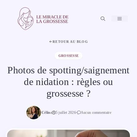
Aller
au
contenu
MENU
RETOUR AU BLOG
GROSSESSE
Photos de spotting/saignement
de nidation : règles ou
grossesse ?
Céline
5 juillet 2026
Aucun commentaire