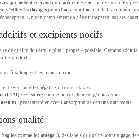
es qui mettent en avant un ingrédient « star » alors qu’il n’est prés
 de
vérifier les dosages
pour chaque nutriment et de les comparer aux
conception. Un bon complément doit être transparent sur ses quanti
dditifs et excipients nocifs
e de qualité doit être le plus « propre » possible. Certains additifs
ontre-productifs.
dients à rallonge et les noms comme :
 peut avoir un effet négatif sur le microbiote.
ne (E171)
: considéré comme potentiellement génotoxique.
gnésium
: peut interférer avec l’absorption de certains nutriments.
tions qualité
s fragiles comme les
oméga-3
, des labels de qualité sont un gage de s