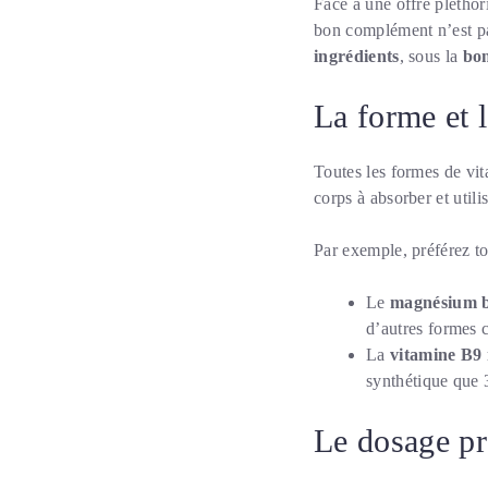
Face à une offre pléthori
bon complément n’est pas
ingrédients
, sous la
bo
La forme et l
Toutes les formes de vi
corps à absorber et utili
Par exemple, préférez to
Le
magnésium b
d’autres formes
La
vitamine B9
synthétique que 
Le dosage pré