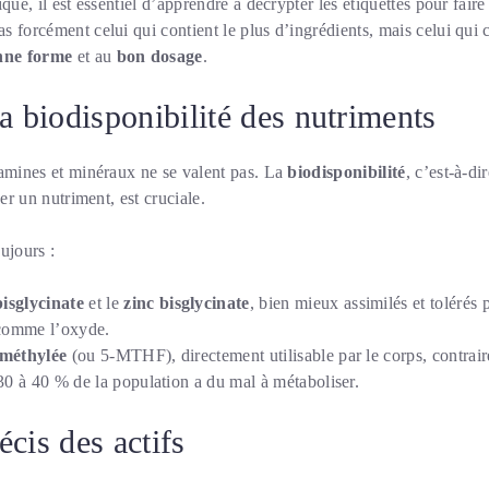
que, il est essentiel d’apprendre à décrypter les étiquettes pour fair
 forcément celui qui contient le plus d’ingrédients, mais celui qui 
nne forme
et au
bon dosage
.
a biodisponibilité des nutriments
tamines et minéraux ne se valent pas. La
biodisponibilité
, c’est-à-di
ser un nutriment, est cruciale.
ujours :
isglycinate
et le
zinc bisglycinate
, bien mieux assimilés et tolérés p
 comme l’oxyde.
 méthylée
(ou 5-MTHF), directement utilisable par le corps, contrair
30 à 40 % de la population a du mal à métaboliser.
cis des actifs