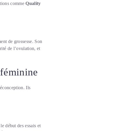
ications comme
Quality
ment de grossesse. Son
rité de l’ovulation, et
é féminine
réconception. Ils
le début des essais et