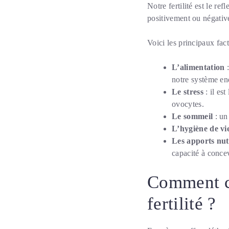
Notre fertilité est le r
positivement ou négativ
Voici les principaux fac
L’alimentation
:
notre système en
Le stress
: il es
ovocytes.
Le sommeil
: un
L’hygiène de vi
Les apports nut
capacité à concev
Comment ch
fertilité ?