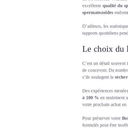
excellente
qualité du s
spermatozoïdes
endomma
D’ailleurs, les statisti
rapports quotidiens pen
Le choix du l
C’est un détail souvent 
de concevoir. De nombre
s’ils soulagent la
sécher
Des expériences menée
à 100 %
en seulement 
votre prochain achat en
Pour préserver votre
flo
formulés pour être inoff