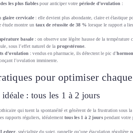
es les plus fiables
pour anticiper votre
période d’ovulation
:
la
glaire cervicale
: elle devient plus abondante, claire et élastique po
e étude montre un
taux de réussite de 38 %
lorsque le rapport a lie
pérature basale
: on observe une légère hausse de la température co
ule, sous l’effet naturel de la
progestérone
.
sts d’ovulation
: vendus en pharmacie, ils détectent le pic d’
hormone
nonçant l’ovulation imminente.
ratiques pour optimiser chaque
idéale : tous les 1 à 2 jours
thicaire qui tuent la spontanéité et génèrent de la frustration sous l
es rapports réguliers, idéalement
tous les 1 à 2 jours
pendant votre
 Ledger
, spécialiste du sujet, rappelle qu’une éjaculation régulière