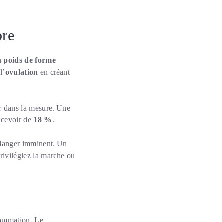
bre
un
poids de forme
l’
ovulation
en créant
er dans la mesure. Une
ncevoir de
18 %
.
anger imminent. Un
privilégiez la marche ou
sommation. Le