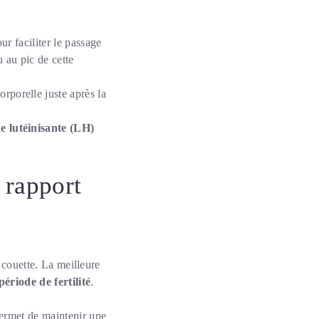
ur faciliter le passage
u au pic de cette
rporelle juste après la
 lutéinisante (LH)
 rapport
a couette. La meilleure
période de fertilité
.
 permet de maintenir une