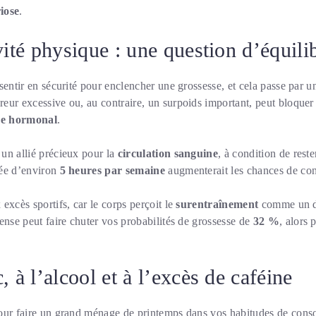
riose
.
vité physique : une question d’équili
sentir en sécurité pour enclencher une grossesse, et cela passe par 
eur excessive ou, au contraire, un surpoids important, peut bloquer 
re hormonal
.
un allié précieux pour la
circulation sanguine
, à condition de rest
rée d’environ
5 heures par semaine
augmenterait les chances de co
excès sportifs, car le corps perçoit le
surentraînement
comme un d
ense peut faire chuter vos probabilités de grossesse de
32 %
, alors 
, à l’alcool et à l’excès de caféine
our faire un grand ménage de printemps dans vos habitudes de con