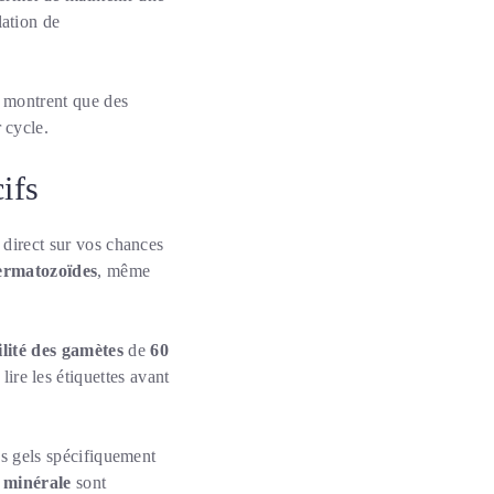
lation de
es montrent que des
 cycle.
ifs
 direct sur vos chances
ermatozoïdes
, même
lité des gamètes
de
60
ire les étiquettes avant
des gels spécifiquement
e minérale
sont