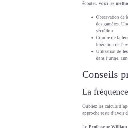
écouter. Voici les
méthod
Observation de 
des gamètes. Un
sécrétion.
Courbe de la
tem
libération de l’ov
Utilisation de
te
dans l’urine, an
Conseils p
La fréquence 
Oubliez les calculs d’apo
approche reste d’avoir d
Le
Professeur William