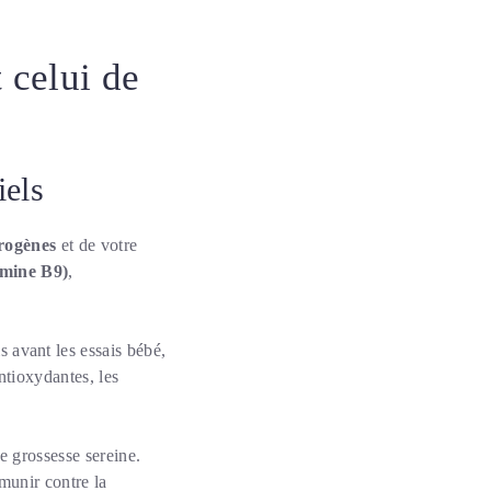
 celui de
iels
rogènes
et de votre
amine B9)
,
s avant les essais bébé,
antioxydantes, les
e grossesse sereine.
unir contre la