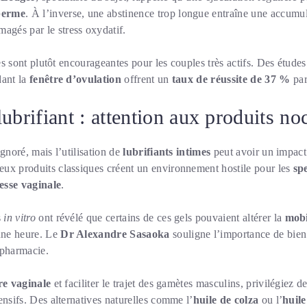
perme
. À l’inverse, une abstinence trop longue entraîne une accumu
gés par le stress oxydatif.
ques sont plutôt encourageantes pour les couples très actifs. Des étud
dant la
fenêtre d’ovulation
offrent un
taux de réussite de 37 %
par
ubrifiant : attention aux produits noc
ignoré, mais l’utilisation de
lubrifiants intimes
peut avoir un impact
ux produits classiques créent un environnement hostile pour les
sp
esse vaginale
.
s
in vitro
ont révélé que certains de ces gels pouvaient altérer la
mobi
une heure. Le
Dr Alexandre Sasaoka
souligne l’importance de bien l
 pharmacie.
re vaginale
et faciliter le trajet des gamètes masculins, privilégiez 
ensifs. Des alternatives naturelles comme l’
huile de colza
ou l’
huil