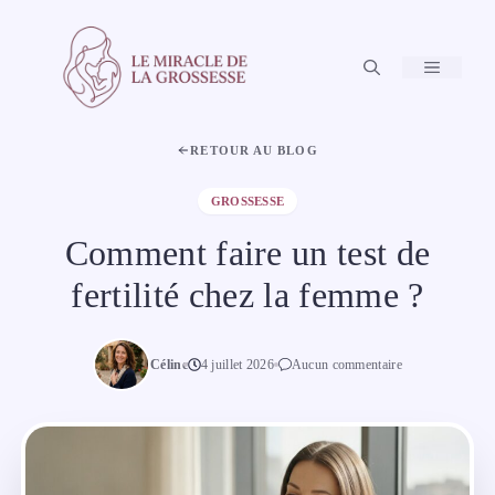
Aller
au
contenu
MENU
RETOUR AU BLOG
GROSSESSE
Comment faire un test de
fertilité chez la femme ?
Céline
4 juillet 2026
Aucun commentaire