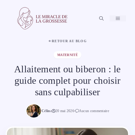
Aller
au
contenu
MENU
RETOUR AU BLOG
MATERNITÉ
Allaitement ou biberon : le
guide complet pour choisir
sans culpabiliser
Céline
20 mai 2026
Aucun commentaire