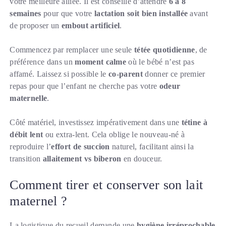
votre meilleure alliée. Il est conseillé d’attendre
6 à 8
semaines
pour que votre
lactation soit bien installée
avant
de proposer un
embout artificiel
.
Commencez par remplacer une seule
tétée quotidienne
, de
préférence dans un
moment calme
où le bébé n’est pas
affamé. Laissez si possible le
co-parent
donner ce premier
repas pour que l’enfant ne cherche pas votre
odeur
maternelle
.
Côté matériel, investissez impérativement dans une
tétine à
débit lent
ou extra-lent. Cela oblige le nouveau-né à
reproduire l’
effort de succion
naturel, facilitant ainsi la
transition
allaitement vs biberon
en douceur.
Comment tirer et conserver son lait
maternel ?
La logistique du recueil demande une
hygiène irréprochable