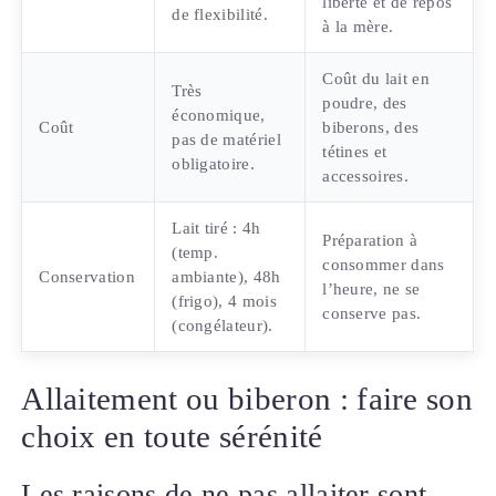
liberté et de repos
de flexibilité.
à la mère.
Coût du lait en
Très
poudre, des
économique,
Coût
biberons, des
pas de matériel
tétines et
obligatoire.
accessoires.
Lait tiré : 4h
Préparation à
(temp.
consommer dans
Conservation
ambiante), 48h
l’heure, ne se
(frigo), 4 mois
conserve pas.
(congélateur).
Allaitement ou biberon : faire son
choix en toute sérénité
Les raisons de ne pas allaiter sont